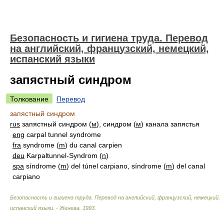
Безопасность и гигиена труда. Перевод
на английский, французский, немецкий,
испанский языки
запястный синдром
Толкование
Перевод
запястный синдром
rus
запястный синдром (
м
), синдром (
м
) канала запястья
eng
carpal tunnel syndrome
fra
syndrome (
m
) du canal carpien
deu
Karpaltunnel-Syndrom (
n
)
spa
síndrome (
m
) del túnel carpiano, síndrome (
m
) del canal
carpiano
Безопасность и гигиена труда. Перевод на английский, французский, немецкий,
испанский языки. - Женева
.
1993
.