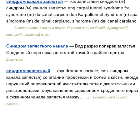
синдром канала запястья
— rus запястный синдром (м),
синдром (м) канала запястья eng carpal tunnel syndrome fra
syndrome (m) du canal carpien deu Karpaltunnel Syndrom (n) spa
síndrome (m) del túnel carpiano, síndrome (m) del canal carpiano
…
Безопасность и гигиена труда. Перевод на английский, французский,
немецкий, испанский языки
Синдром запястного канала
— Вид разрез поперёк запястья.
Срединный нерв показан желтой точкой в районе центра …
Википедия
синдром запястный
— (syndromum carpale; син. синдром
канала запястья) сочетание парестезий и болей в кисти, иногда
нарушений поверхностной чувствительности с двигательными
расстройствами, обусловленное сдавлением срединного нерва
в суженном канале запястья между… …
Большой медицинский
словарь