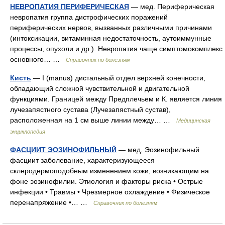
НЕВРОПАТИЯ ПЕРИФЕРИЧЕСКАЯ
— мед. Периферическая
невропатия группа дистрофических поражений
периферических нервов, вызванных различными причинами
(интоксикации, витаминная недостаточность, аутоиммунные
процессы, опухоли и др.). Невропатия чаще симптомокомплекс
основного… …
Справочник по болезням
Кисть
— I (manus) дистальный отдел верхней конечности,
обладающий сложной чувствительной и двигательной
функциями. Границей между Предплечьем и К. является линия
лучезапястного сустава (Лучезапястный сустав),
расположенная на 1 см выше линии между… …
Медицинская
энциклопедия
ФАСЦИИТ ЭОЗИНОФИЛЬНЫЙ
— мед. Эозинофильный
фасциит заболевание, характеризующееся
склеродермоподобным изменением кожи, возникающим на
фоне эозинофилии. Этиология и факторы риска • Острые
инфекции • Травмы • Чрезмерное охлаждение • Физическое
перенапряжение •… …
Справочник по болезням